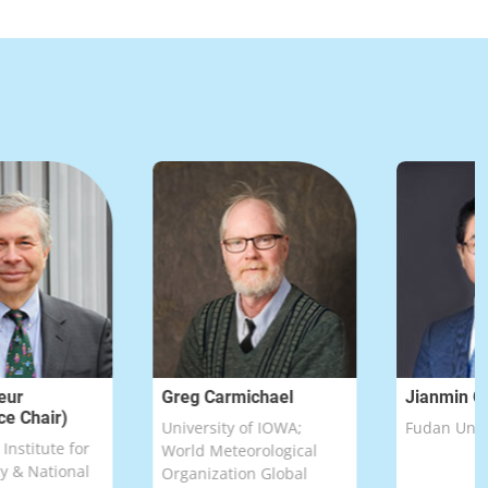
Greg Carmichael
Jianmin Chen
hair)
University of IOWA;
Fudan Universi
itute for
World Meteorological
National
Organization Global