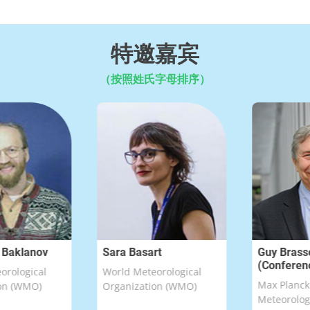
特邀嘉宾
（按照姓氏字母排序）
klanov
Sara Basart
Guy Brasseur
(Conference C
ogical
World Meteorological
Max Planck Inst
(WMO)
Organization (WMO)
Meteorology & 